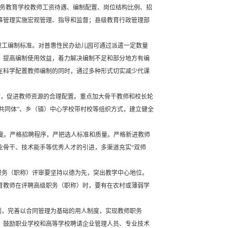
义务教育学校教师工资待遇、编制配置、岗位结构比例、招
事管理实施宏观管理、指导和监督；县级教育行政管理部
职工编制标准。对普惠性民办幼儿园可通过派遣一定数量
，提高编制使用效益，着力解决编制不足和部分地方有编
在科学配置教师编制的同时，通过多种形式切实减少代课
度，促进教师资源的合理配置。重点加大骨干教师和校长轮
共同体”、乡（镇）中心学校带村校等组织方式，建立健全
度。严格招聘程序，严把选人标准和质量。严格新进教师
业骨干、技术能手等优秀人才的引进，多渠道充实“双师
职务（职称）评审要坚持以德为先，突出教学中心地位。
育教师在评聘高级职务（职称）时，要有在农村或薄弱学
则，完善以合同管理为基础的用人制度，实现教师职务
。鼓励职业学校和高等学校聘请企业管理人员、专业技术