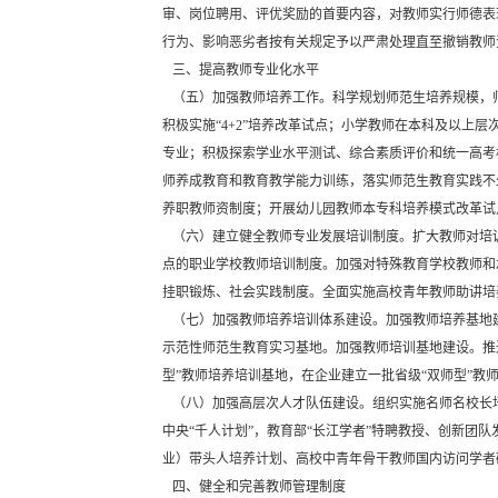
审、岗位聘用、评优奖励的首要内容，对教师实行师德表
行为、影响恶劣者按有关规定予以严肃处理直至撤销教师
三、提高教师专业化水平
（五）加强教师培养工作。科学规划师范生培养规模，
积极实施“4+2”培养改革试点；小学教师在本科及以
专业；积极探索学业水平测试、综合素质评价和统一高考
师养成教育和教育教学能力训练，落实师范生教育实践不
养职教师资制度；开展幼儿园教师本专科培养模式改革试
（六）建立健全教师专业发展培训制度。扩大教师对培
点的职业学校教师培训制度。加强对特殊教育学校教师和
挂职锻炼、社会实践制度。全面实施高校青年教师助讲培
（七）加强教师培养培训体系建设。加强教师培养基地
示范性师范生教育实习基地。加强教师培训基地建设。推
型”教师培养培训基地，在企业建立一批省级“双师型”教
（八）加强高层次人才队伍建设。组织实施名师名校长
中央“千人计划”，教育部“长江学者”特聘教授、创新团队
业）带头人培养计划、高校中青年骨干教师国内访问学者
四、健全和完善教师管理制度