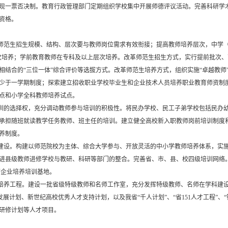
现一票否决制。教育行政管理部门定期组织学校集中开展师德评议活动。完善科研学
资格。
师范生招生规模、结构、层次要与教师岗位需求有效衔接；提高教师培养层次，中学
上层次培养；学前教育教师在专科及以上层次培养。改革师范生招生方式，实行提前批次
相结合的“三位一体”综合评价等选拔方式。改革师范生培养方式，组织实施“卓越教师
少于一学期制度；探索建立招收职业学校毕业生和企业技术人员培养职业教育师资制
点和小学全科教师培养试点。
训的选择权，充分调动教师参与培训的积极性。将民办学校、民工子弟学校包括民办
承担随班就读教学任务教师、班主任的培训。建立健全高校新入职教师岗前培训制度
养制度。
建设。构建以师范院校为主体、综合大学参与、开放灵活的中小学教师培养体系，实
进县级教师进修学校与教研、科研等部门的整合。完善省、市、县、校四级培训网络。
师企业培养培训基地。
培养工程。建设一批省级特级教师和名师工作室，充分发挥特级教师、名师在学科建
发展计划、新世纪高校优秀人才支持计划，以及我省“千人计划”、“省151人才工程”
研修计划等人才项目。