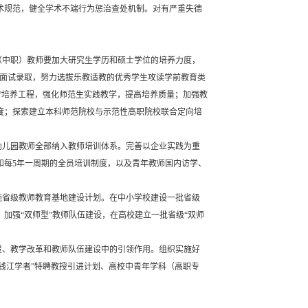
术规范，健全学术不端行为惩治查处机制。对有严重失德
（中职）教师要加大研究生学历和硕士学位的培养力度，
、面试录取，努力选拔乐教适教的优秀学生攻读学前教育类
”培养工程，强化师范生实践教学，提高培养质量；加强教
度；探索建立本科师范院校与示范性高职院校联合定向培
幼儿园教师全部纳入教师培训体系。完善以企业实践为重
和每5年一周期的全员培训制度，以及青年教师国内访学、
施省级教师教育基地建设计划。在中小学校建设一批省级
加强“双师型”教师队伍建设，在高校建立一批省级“双师
设、教学改革和教师队伍建设中的引领作用。组织实施好
、“钱江学者”特聘教授引进计划、高校中青年学科（高职专