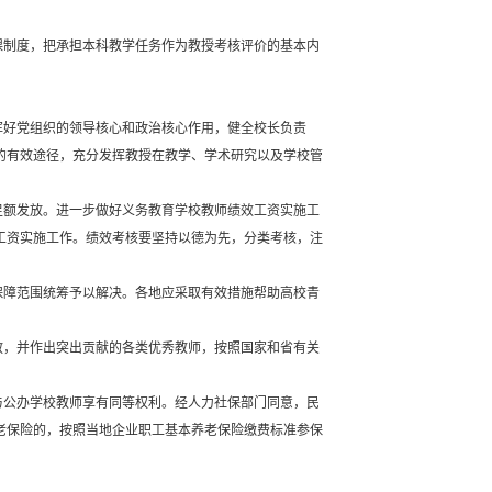
课制度，把承担本科教学任务作为教授考核评价的基本内
挥好党组织的领导核心和政治核心作用，健全校长负责
的有效途径，充分发挥教授在教学、学术研究以及学校管
足额发放。进一步做好义务教育学校教师绩效工资实施工
工资实施工作。绩效考核要坚持以德为先，分类考核，注
保障范围统筹予以解决。各地应采取有效措施帮助高校青
教，并作出突出贡献的各类优秀教师，按照国家和省有关
与公办学校教师享有同等权利。经人力社保部门同意，民
老保险的，按照当地企业职工基本养老保险缴费标准参保