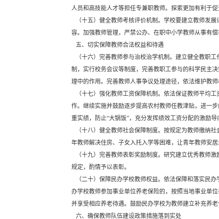
人员和高技能人才等担任专兼职教师。探索更加有利于促
（十五）健全教师考核评价机制。学校要建立教师发展
容。加强教师管理，严禁公办、在职中小学教师从事有偿
五、切实保障教师合法权益和待遇
（十六）完善教师参与治校治学机制。建立健全教职工
制，实行校务会议等制度，完善教职工参与的科学民主决
理中的作用。完善教师人事争议处理途径，依法维护教师
（十七）强化教师工资保障机制。依法保证教师平均工
作。继续实施并鼓励逐步提高农村教师任教津贴，进一步
重实绩，防止“大锅饭”，充分发挥绩效工资分配的激励导
（十八）健全教师社会保障制度。按规定为教师缴纳社
年教师解决住房、子女入托入学等困难，让青年教师安居
（十九）完善教师表彰奖励制度。研究建立优秀教师激
规定，酌情予以表彰。
（二十）保障民办学校教师权益。依法保障和落实民办
办学校教师参加事业单位养老保险的，按照当地事业单位
并享受相应养老待遇。鼓励民办学校为教师建立补充养老
六、确保教师队伍建设政策措施落到实处