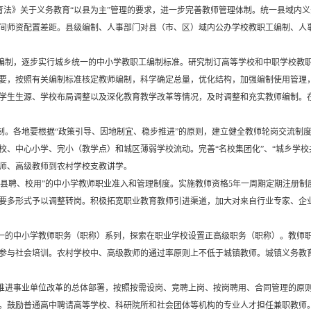
育法》关于义务教育“以县为主”管理的要求，进一步完善教师管理体制。统一县域内
间师资配置差距。县级编制、人事部门对县（市、区）域内公办学校教职工编制、人
编制，逐步实行城乡统一的中小学教职工编制标准。研究制订高等学校和中职学校教
要，按照有关编制标准核定教师编制，科学确定总量，优化结构，加强编制使用管理
学生生源、学校布局调整以及深化教育教学改革等情况，及时调整和充实教师编制。
。
。各地要根据“政策引导、因地制宜、稳步推进”的原则，建立健全教师轮岗交流制
校、中心小学、完小（教学点）和城区薄弱学校流动。完善“名校集团化”、“城乡学校
师、高级教师到农村学校支教讲学。
县聘、校用”的中小学教师职业准入和管理制度。实施教师资格5年一周期定期注册制
要多形式予以调整转岗。积极拓宽职业教育教师引进渠道，加大对来自行业专家、企
一的中小学教师职务（职称）系列，探索在职业学校设置正高级职务（职称）。教师
参与社会培训。农村学校中、高级教师的通过率原则上不低于城镇教师。城镇义务教
推进事业单位改革的总体部署，按照按需设岗、竞聘上岗、按岗聘用、合同管理的原
。鼓励普通高中聘请高等学校、科研院所和社会团体等机构的专业人才担任兼职教师