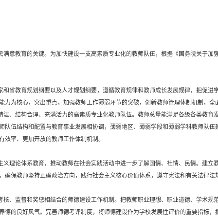
满意教育的关键。为加快建设一支高素质专业化的教师队伍，根据《国务院关于加强教师
家和省教育规划纲要以及人才规划纲要，遵循教育规律和教师成长发展规律，把促进
能力为核心，突出重点，加强教师工作薄弱环节的突破，创新教师管理体制机制，全
务精湛、结构合理、充满活力的高素质专业化教师队伍。教师总量能满足各级各类教育
师队伍结构和配置与教育事业发展相协调，薄弱地区、薄弱学段和薄弱学科教师队伍
有效率、更加开放的教师工作体制机制。
主义理论体系教育，推动教师在社会实践活动中进一步了解国情、社情、民情。建立
。确保教师坚持正确政治方向，践行社会主义核心价值体系，遵守宪法和有关法律法
考核、监督和奖惩相结合的师德建设工作机制。把教师职业理想、职业道德、学术规
养德的良好风气。完善师德考评制度，将师德建设作为学校发展性评价的重要指标，