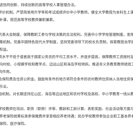
进协同创新、持续创新的高等学校人事管理办法。
评价机制。严禁简单用升学率和考试成绩评价中小学教师。健全大学教授为本科生上
补课，规范高等学校教师兼职兼薪。
代表大会制度，保障教职工参与学校决策的合法权利。完善中小学学校管理制度，发
策机制。完善中国特色现代大学制度，坚持党委领导下的校长负责制，探索教授治学
权益。
资水平不低于或者高于国家公务员的平均工资水平，并逐步提高，保障教师工资按时
向村校、小规模学校和教学点、边远山区和海岛学校倾斜。推进非义务教育教师绩效
向作用。
会保险费及住房公积金。鼓励有条件的地方将符合条件的农村教师住房纳入当地住房
乐业。
励机制。对长期坚持在山区、海岛等边远地区和农村学校及高校、中小学教育一线从
学校教师在培训、职务（职称）评审、教龄和工龄计算、表彰奖励、社会活动等方面
养老保险统筹标准参保缴费并享受相应养老待遇；民办学校教师参加企业职工基本养
保险、医疗保险。