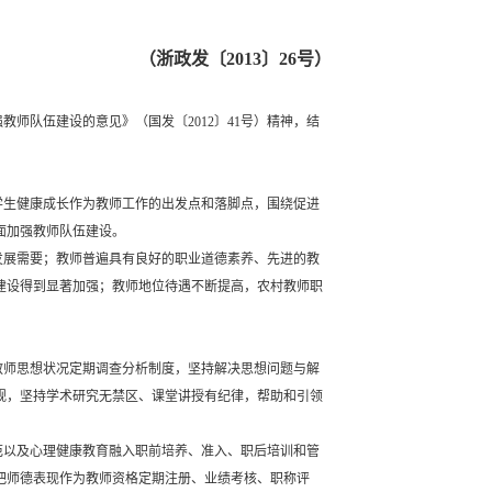
（浙政发〔
2013〕26号）
队伍建设的意见》（国发〔2012〕41号）精神，结
学生健康成长作为教师工作的出发点和落脚点，围绕促进
面加强教师队伍建设。
发展需要；教师普遍具有良好的职业道德素养、先进的教
建设得到显著加强；教师地位待遇不断提高，农村教师职
教师思想状况定期调查分析制度，坚持解决思想问题与解
规，坚持学术研究无禁区、课堂讲授有纪律，帮助和引领
范以及心理健康教育融入职前培养、准入、职后培训和管
把师德表现作为教师资格定期注册、业绩考核、职称评