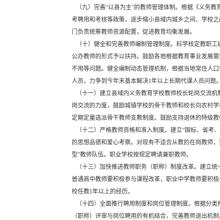
（九）完善“以县为主”的教师管理体制。根据《义务教
考聘用和考核等政策，逐步缩小县域内城乡之间、学校之
门负责统筹教师资源配置，促进教育均衡发展。
（十）健全和完善教师编制管理制度。科学核定教职工
公办教师的形式予以扶持。鼓励各地根据教育事业发展需
不用等问题。健全编制动态管理机制，根据当地常住人口
人员，力争到今年末基本解决1年以上长期代课人员问题
（十一）建立县域内义务教育学校教师校长轮岗交流机制
岗交流的力度，鼓励城镇学校的骨干教师和校长向农村学
定期定量选派骨干教师支教制度。鼓励支持退休的特级教
（十二）严格教师资格和准入制度。建立“国标、省考、
的思想品德和爱心考察。对现有不适合从教的在岗教师，
型”教师队伍。职业学校按规定聘请兼职教师。
（十三）加快推进教师职务（职称）制度改革。建立统
普通高中教师要积极参与课程改革，职业中学教师要积极
校任教1年以上的经历。
（十四）全面推行聘用制度和岗位管理制度。根据分类
（职称）评审与岗位聘用的有机结合，完善教师退出机制